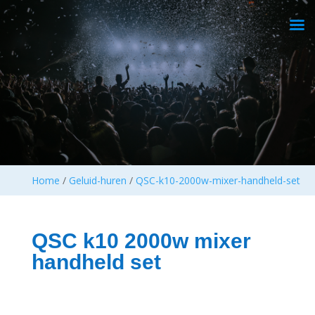
Home
/
Geluid-huren
/
QSC-k10-2000w-mixer-handheld-set
QSC k10 2000w mixer
handheld set